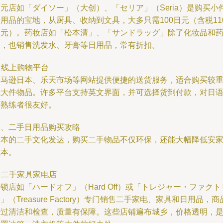
元店如「ダイソー」（大创）、「セリア」（Seria）是购买小
用品的宝地，从厨具、收纳到文具，大多只需100日元（含税11
日元）。药妆店如「松本清」、「サンドラッグ」除了化妆品和
品，也销售洗发水、牙膏等日用品，常有折扣。
. 线上购物平台
亚马逊日本、乐天市场等网站提供便捷的送货服务，适合购买较
或大件物品。许多平台支持英文界面，并可选择货到付款，对日
不熟练者很友好。
二、二手日用品购买攻略
日本的二手文化发达，购买二手物品不仅环保，还能大幅降低安
成本。
. 二手家具家电店
锁店如「ハードオフ」（Hard Off）或「トレジャー・ファクト
」（Treasure Factory）专门销售二手家电、家具和日用品，商
经过清洁和检查，质量有保障。这些店铺遍布城乡，价格透明，