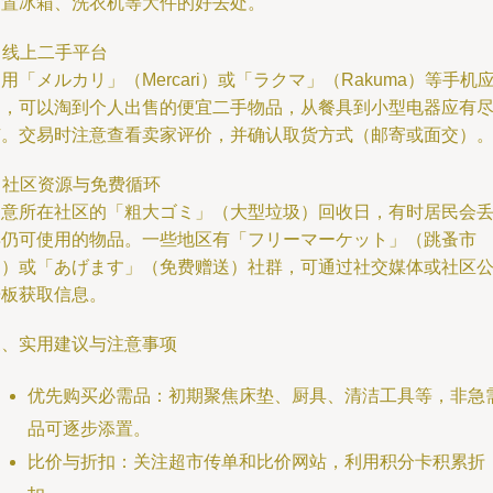
购置冰箱、洗衣机等大件的好去处。
. 线上二手平台
用「メルカリ」（Mercari）或「ラクマ」（Rakuma）等手机
用，可以淘到个人出售的便宜二手物品，从餐具到小型电器应有
有。交易时注意查看卖家评价，并确认取货方式（邮寄或面交）
. 社区资源与免费循环
留意所在社区的「粗大ゴミ」（大型垃圾）回收日，有时居民会
弃仍可使用的物品。一些地区有「フリーマーケット」（跳蚤市
场）或「あげます」（免费赠送）社群，可通过社交媒体或社区
告板获取信息。
三、实用建议与注意事项
优先购买必需品：初期聚焦床垫、厨具、清洁工具等，非急
品可逐步添置。
比价与折扣：关注超市传单和比价网站，利用积分卡积累折