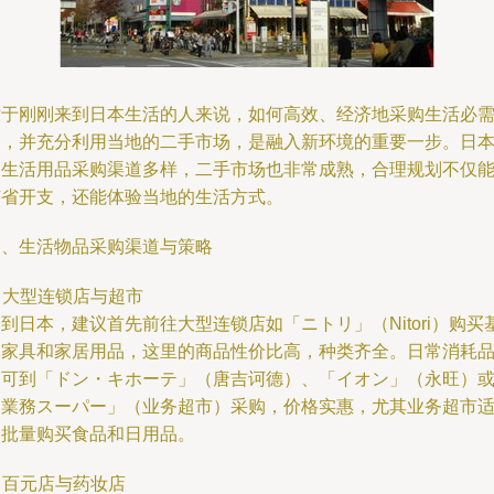
对于刚刚来到日本生活的人来说，如何高效、经济地采购生活必
品，并充分利用当地的二手市场，是融入新环境的重要一步。日
的生活用品采购渠道多样，二手市场也非常成熟，合理规划不仅
节省开支，还能体验当地的生活方式。
一、生活物品采购渠道与策略
. 大型连锁店与超市
到日本，建议首先前往大型连锁店如「ニトリ」（Nitori）购买
础家具和家居用品，这里的商品性价比高，种类齐全。日常消耗
则可到「ドン・キホーテ」（唐吉诃德）、「イオン」（永旺）
「業務スーパー」（业务超市）采购，价格实惠，尤其业务超市
合批量购买食品和日用品。
. 百元店与药妆店