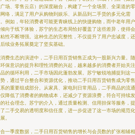
宁广场、零售云店）的深度融合，构建了一个全场景、全渠道的
售网络，满足了用户从购物到娱乐、从新品到二手货的多元化需
求。例如，年轻消费者可能更青睐线上的快捷购物，而中老年用
则倾向于线下体验，苏宁的生态布局恰好覆盖了这些差异，使得
员粘性不断增强。这种生态的完整性，不仅提升了用户忠诚度，
为后续业务拓展奠定了坚实基础。
在消费生态的演进中，二手日用百货销售正成为一股新兴力量。
着环保意识的提升和理性消费的兴起，越来越多的消费者开始关
物品的循环利用，二手市场因此蓬勃发展。苏宁敏锐地捕捉到这
趋势，通过平台整合和资源优化，推动二手日用百货销售成为零
体系的重要组成部分。从家具、家电到日常用品，二手商品的流
不仅降低了消费者的购物成本，还减少了资源浪费，符合可持续
展的社会理念。苏宁的介入，通过质量检测、信用担保等服务，
升了二手交易的透明度和信任度，进一步促进了这一市场的规范
发展。
结合一季度数据，二手日用百货销售的增长与会员数的扩张相辅