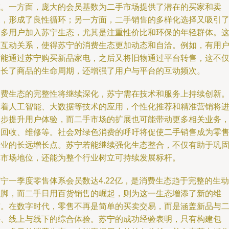
成。一方面，庞大的会员基数为二手市场提供了潜在的买家和卖
家，形成了良性循环；另一方面，二手销售的多样化选择又吸引
更多用户加入苏宁生态，尤其是注重性价比和环保的年轻群体。
种互动关系，使得苏宁的消费生态更加动态和自洽。例如，有用
可能通过苏宁购买新品家电，之后又将旧物通过平台转售，这不
延长了商品的生命周期，还增强了用户与平台的互动频次。
消费生态的完整性将继续深化，苏宁需在技术和服务上持续创新
随着人工智能、大数据等技术的应用，个性化推荐和精准营销将
一步提升用户体验，而二手市场的扩展也可能带动更多相关业务
如回收、维修等。社会对绿色消费的呼吁将促使二手销售成为零
行业的长远增长点。苏宁若能继续强化生态整合，不仅有助于巩
其市场地位，还能为整个行业树立可持续发展标杆。
宁一季度零售体系会员数达4.22亿，是消费生态趋于完整的生动
注脚，而二手日用百货销售的崛起，则为这一生态增添了新的维
度。在数字时代，零售不再是简单的买卖交易，而是涵盖新品与
手、线上与线下的综合体验。苏宁的成功经验表明，只有构建包