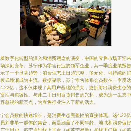
随着数字化转型的深入和消费观念的演变，中国的零售市场正迎
一场深刻变革。苏宁作为零售行业的领军企业，其一季度业绩报
揭示了一个显著趋势：消费生态正日趋完整，多元化、可持续的
费模式逐渐成为主流。数据显示，苏宁零售体系会员数在一季度
4.22亿，这不仅体现了其用户基础的强大，更折射出消费生态的
丰富性与包容性。与此二手日用百货销售的兴起，成为这一生态
不容忽视的新亮点，为零售行业注入了新的活力。
宁会员数的快速增长，是消费生态完整性的直接体现。这4.22亿
会员并非单一群体的集合，而是涵盖了不同年龄、地域和消费偏
的广泛用户。苏宁通过线上平台（如苏宁易购）和线下门店（如