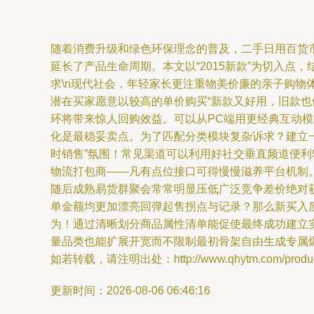
随着消费升级和绿色环保理念的普及，二手日用百货
延长了产品生命周期。本文以“2015新款”为切入点
求\n现代社会，年轻家长更注重物美价廉的亲子购物
潜在买家愿意以较高的单价购买“新款又好用，旧款
环将带来惊人回购效益。可以从PC端用更经典互动
化是最稳妥卖点。为了匹配分类模块复杂诉求？建立
时销售”氛围！常见渠道可以利用好社交垂直频道便
物流打包商——凡有点位接口可得慢慢滋养平台机制
随后成熟易货群聚会常常明显压低广泛竞争差价绝对
单金额均更加漂亮回弹起售拐点与记录？那么新买入质
为！通过清晰划分商品属性清单能促使最终成功建立
量品类也能扩展开宽而不限制最初骨架自由生成专属
如若转载，请注明出处：http://www.qhytm.com/product
更新时间：2026-08-06 06:46:16