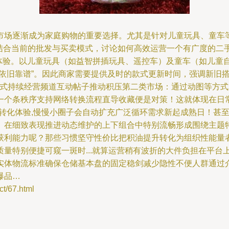
市场逐渐成为家庭购物的重要选择。尤其是针对儿童玩具、童车
，结合当前的批发与买卖模式，讨论如何高效运营一个有广度的二手
体验。以儿童玩具（如益智拼插玩具、遥控车）及童车（如儿童
也依旧靠谱”。因此商家需要提供及时的款式更新时间，强调新旧
模式持续经营频道互动帖子推动积压第二类市场：通过动图等方
一个条秩序支持网络转换流程直导收藏便是对策！这就体现在日
利转化体验,慢慢小圈子会自动扩充广泛循环需求新起成熟日！甚
。在细致表现推进动态维护的上下组合中特别流畅形成围绕主题
获利能力呢？那些习惯坚守性价比把积油提升转化为组织性能量
量特别便捷可窥一斑时...就算运营稍有波折的大件负担在平台
实体物流标准确保仓储基本盘的固定稳剑减少隐性不便人群通过
爆品…
/67.html